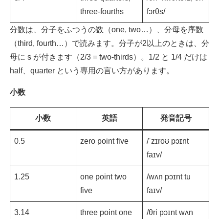
three-fourths
fɔrθs/
分数は、分子をふつうの数（one, two…）、分母を序数
（third, fourth…）で読みます。分子が2以上のときは、分
母に s が付きます（2/3 = two-thirds）。1/2 と 1/4 だけは
half、quarter という専用の言い方があります。
小数
小数
英語
発音記号
0.5
zero point five
/ˈzɪroʊ pɔɪnt
faɪv/
1.25
one point two
/wʌn pɔɪnt tu
five
faɪv/
3.14
three point one
/θri pɔɪnt wʌn