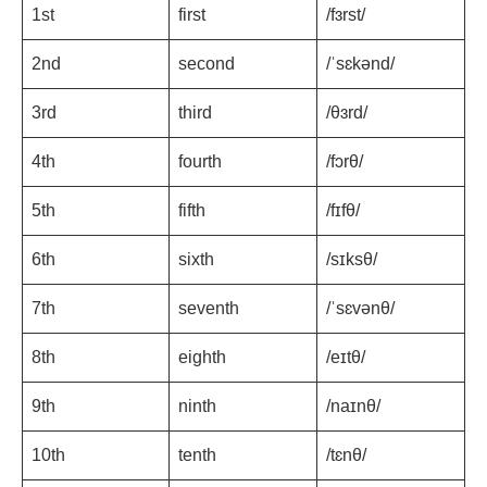
1st
first
/fɜrst/
2nd
second
/ˈsɛkənd/
3rd
third
/θɜrd/
4th
fourth
/fɔrθ/
5th
fifth
/fɪfθ/
6th
sixth
/sɪksθ/
7th
seventh
/ˈsɛvənθ/
8th
eighth
/eɪtθ/
9th
ninth
/naɪnθ/
10th
tenth
/tɛnθ/