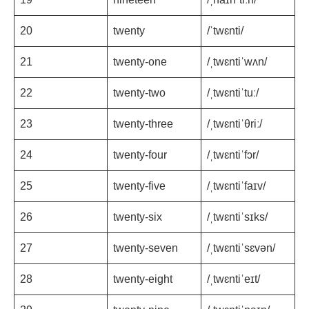
20
twenty
/ˈtwɛnti/
21
twenty-one
/ˌtwɛntiˈwʌn/
22
twenty-two
/ˌtwɛntiˈtuː/
23
twenty-three
/ˌtwɛntiˈθriː/
24
twenty-four
/ˌtwɛntiˈfɔr/
25
twenty-five
/ˌtwɛntiˈfaɪv/
26
twenty-six
/ˌtwɛntiˈsɪks/
27
twenty-seven
/ˌtwɛntiˈsɛvən/
28
twenty-eight
/ˌtwɛntiˈeɪt/