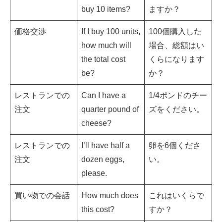
buy 10 items?
ますか？
価格交渉
If I buy 100 units,
100個購入した
how much will
場合、総額はい
the total cost
くらになります
be?
か？
レストランでの
Can I have a
1/4ポンドのチー
注文
quarter pound of
ズをください。
cheese?
レストランでの
I’ll have half a
卵を6個くださ
注文
dozen eggs,
い。
please.
買い物での会話
How much does
これはいくらで
this cost?
すか？