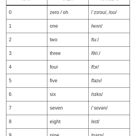
0
zero / oh
/ˈzɪroʊ/, /oʊ/
1
one
/wʌn/
2
two
/tuː/
3
three
/θriː/
4
four
/fɔr/
5
five
/faɪv/
6
six
/sɪks/
7
seven
/ˈsɛvən/
8
eight
/eɪt/
9
nine
/naɪn/