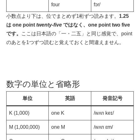
four
fɔr/
小数点より下は、位でまとめず1桁ずつ読みます。
1.25
は one point
twenty-five
ではなく、one point two five
です。
ここは日本語の「一・二五」と同じ感覚で、point
のあとを1つずつ読むと覚えておくと間違えません。
数字の単位と省略形
単位
英語
発音記号
K (1,000)
one K
/wʌn keɪ/
M (1,000,000)
one M
/wʌn ɛm/