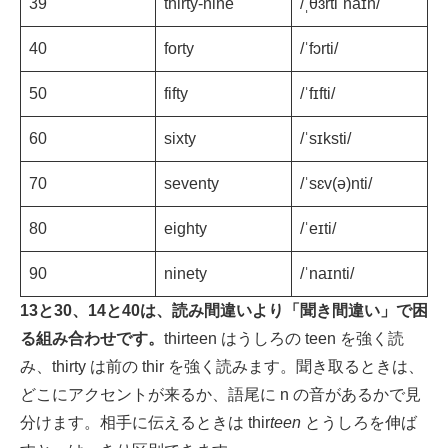
39
thirty-nine
/ˌθɜrtiˈnaɪn/
40
forty
/ˈfɔrti/
50
fifty
/ˈfɪfti/
60
sixty
/ˈsɪksti/
70
seventy
/ˈsɛv(ə)nti/
80
eighty
/ˈeɪti/
90
ninety
/ˈnaɪnti/
13と30、14と40は、読み間違いより「聞き間違い」で困
る組み合わせです。
thirteen はうしろの teen を強く読
み、thirty は前の thir を強く読みます。聞き取るときは、
どこにアクセントが来るか、語尾に n の音があるかで見
分けます。相手に伝えるときは thir
teen
とうしろを伸ば