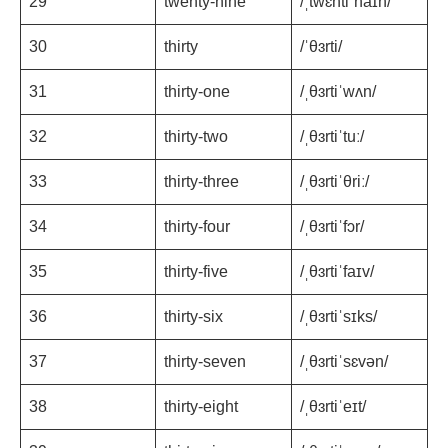
29
twenty-nine
/ˌtwɛntiˈnaɪn/
30
thirty
/ˈθɜrti/
31
thirty-one
/ˌθɜrtiˈwʌn/
32
thirty-two
/ˌθɜrtiˈtuː/
33
thirty-three
/ˌθɜrtiˈθriː/
34
thirty-four
/ˌθɜrtiˈfɔr/
35
thirty-five
/ˌθɜrtiˈfaɪv/
36
thirty-six
/ˌθɜrtiˈsɪks/
37
thirty-seven
/ˌθɜrtiˈsɛvən/
38
thirty-eight
/ˌθɜrtiˈeɪt/