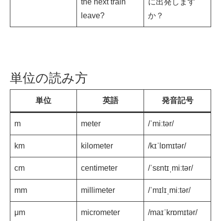
the next train
に出発します
leave?
か？
単位の読み方
単位
英語
発音記号
m
meter
/ˈmiːtər/
km
kilometer
/kɪˈlɒmɪtər/
cm
centimeter
/ˈsɛntɪˌmiːtər/
mm
millimeter
/ˈmɪlɪˌmiːtər/
μm
micrometer
/maɪˈkrɒmɪtər/