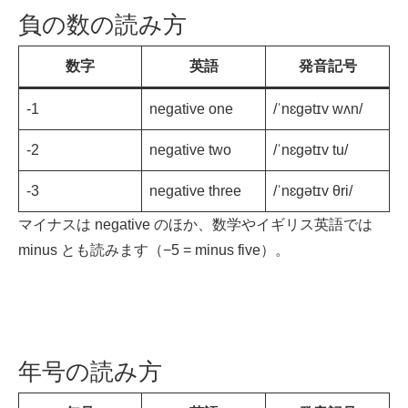
負の数の読み方
数字
英語
発音記号
-1
negative one
/ˈnɛɡətɪv wʌn/
-2
negative two
/ˈnɛɡətɪv tu/
-3
negative three
/ˈnɛɡətɪv θri/
マイナスは negative のほか、数学やイギリス英語では
minus とも読みます（−5 = minus five）。
年号の読み方