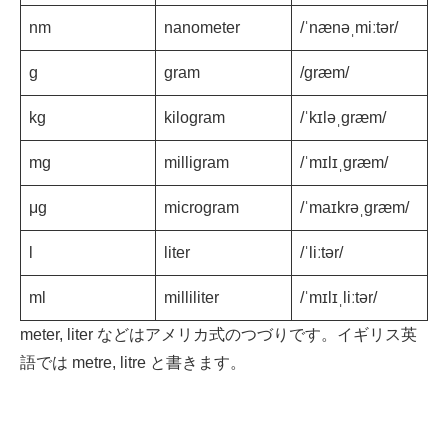
nm
nanometer
/ˈnænəˌmiːtər/
g
gram
/ɡræm/
kg
kilogram
/ˈkɪləˌɡræm/
mg
milligram
/ˈmɪlɪˌɡræm/
μg
microgram
/ˈmaɪkrəˌɡræm/
l
liter
/ˈliːtər/
ml
milliliter
/ˈmɪlɪˌliːtər/
meter, liter などはアメリカ式のつづりです。イギリス英
語では metre, litre と書きます。