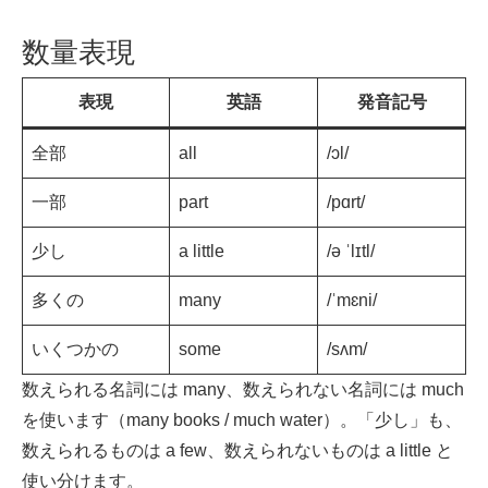
数量表現
表現
英語
発音記号
全部
all
/ɔl/
一部
part
/pɑrt/
少し
a little
/ə ˈlɪtl/
多くの
many
/ˈmɛni/
いくつかの
some
/sʌm/
数えられる名詞には many、数えられない名詞には much
を使います（many books / much water）。「少し」も、
数えられるものは a few、数えられないものは a little と
使い分けます。