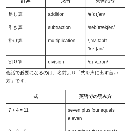
計算
英語
発音記号
足し算
addition
/əˈdɪʃən/
引き算
subtraction
/səbˈtrækʃən/
掛け算
multiplication
/ˌmʌltəplɪ
ˈkeɪʃən/
割り算
division
/dɪˈvɪʒən/
会話で必要になるのは、名前より「式を声に出す言い
方」です。
式
英語での読み方
7 + 4 = 11
seven plus four equals
eleven