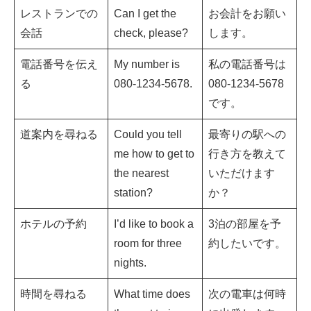
レストランでの
Can I get the
お会計をお願い
会話
check, please?
します。
電話番号を伝え
My number is
私の電話番号は
る
080-1234-5678.
080-1234-5678
です。
道案内を尋ねる
Could you tell
最寄りの駅への
me how to get to
行き方を教えて
the nearest
いただけます
station?
か？
ホテルの予約
I’d like to book a
3泊の部屋を予
room for three
約したいです。
nights.
時間を尋ねる
What time does
次の電車は何時