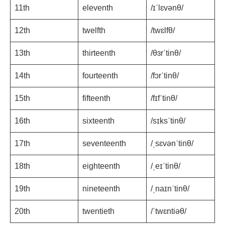
11th
eleventh
/ɪˈlɛvənθ/
12th
twelfth
/twɛlfθ/
13th
thirteenth
/θɜrˈtinθ/
14th
fourteenth
/fɔrˈtinθ/
15th
fifteenth
/fɪfˈtinθ/
16th
sixteenth
/sɪksˈtinθ/
17th
seventeenth
/ˌsɛvənˈtinθ/
18th
eighteenth
/ˌeɪˈtinθ/
19th
nineteenth
/ˌnaɪnˈtinθ/
20th
twentieth
/ˈtwɛntiəθ/