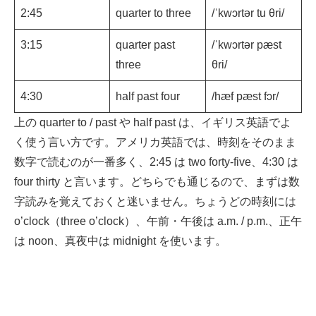
2:45
quarter to three
/ˈkwɔrtər tu θri/
3:15
quarter past
/ˈkwɔrtər pæst
three
θri/
4:30
half past four
/hæf pæst fɔr/
上の quarter to / past や half past は、イギリス英語でよ
く使う言い方です。アメリカ英語では、時刻をそのまま
数字で読むのが一番多く、2:45 は two forty-five、4:30 は
four thirty と言います。どちらでも通じるので、まずは数
字読みを覚えておくと迷いません。ちょうどの時刻には
o’clock（three o’clock）、午前・午後は a.m. / p.m.、正午
は noon、真夜中は midnight を使います。