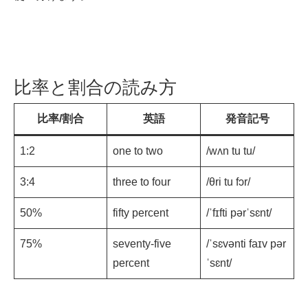
比率と割合の読み方
比率/割合
英語
発音記号
1:2
one to two
/wʌn tu tu/
3:4
three to four
/θri tu fɔr/
50%
fifty percent
/ˈfɪfti pərˈsɛnt/
75%
seventy-five
/ˈsɛvənti faɪv pər
percent
ˈsɛnt/