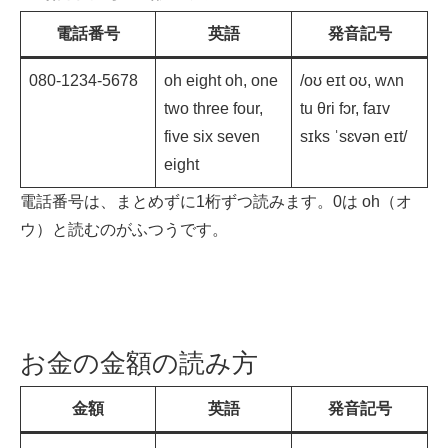
電話番号
英語
発音記号
080-1234-5678
oh eight oh, one
/oʊ eɪt oʊ, wʌn
two three four,
tu θri fɔr, faɪv
five six seven
sɪks ˈsɛvən eɪt/
eight
電話番号は、まとめずに1桁ずつ読みます。0は oh（オ
ウ）と読むのがふつうです。
お金の金額の読み方
金額
英語
発音記号