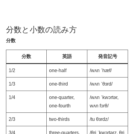
分数と小数の読み方
分数
分数
英語
発音記号
1/2
one-half
/wʌn ˈhæf/
1/3
one-third
/wʌn ˈθɜrd/
1/4
one-quarter,
/wʌn ˈkwɔrtər,
one-fourth
wʌn fɔrθ/
2/3
two-thirds
/tu θɜrdz/
3/4
three-quarters,
/θri ˈkwɔrtərz, θri