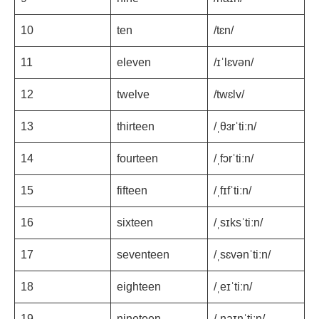
10
ten
/tɛn/
11
eleven
/ɪˈlɛvən/
12
twelve
/twɛlv/
13
thirteen
/ˌθɜrˈtiːn/
14
fourteen
/ˌfɔrˈtiːn/
15
fifteen
/ˌfɪfˈtiːn/
16
sixteen
/ˌsɪksˈtiːn/
17
seventeen
/ˌsɛvənˈtiːn/
18
eighteen
/ˌeɪˈtiːn/
19
nineteen
/ˌnaɪnˈtiːn/