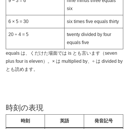
9 − 3 = 6
nine minus three equals
six
6 × 5 = 30
six times five equals thirty
20 ÷ 4 = 5
twenty divided by four
equals five
equals は、くだけた場面では is とも言います（seven
plus four is eleven）。× は multiplied by、÷ は divided by
とも読めます。
時刻の表現
時刻
英語
発音記号