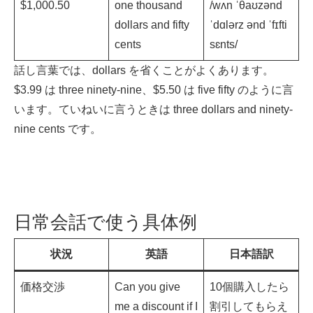
$1,000.50
one thousand
/wʌn ˈθaʊzənd
dollars and fifty
ˈdɑlərz ənd ˈfɪfti
cents
sɛnts/
話し言葉では、dollars を省くことがよくあります。
$3.99 は three ninety-nine、$5.50 は five fifty のように言
います。ていねいに言うときは three dollars and ninety-
nine cents です。
日常会話で使う具体例
状況
英語
日本語訳
価格交渉
Can you give
10個購入したら
me a discount if I
割引してもらえ