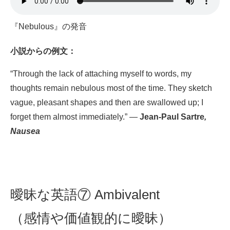
『Nebulous』の発音
小説
からの例文：
“Through the lack of attaching myself to words, my
thoughts remain nebulous most of the time. They sketch
vague, pleasant shapes and then are swallowed up; I
forget them almost immediately.” —
Jean-Paul Sartre
,
Nausea
曖昧な英語⑦ Ambivalent
（感情や価値観的に曖昧）