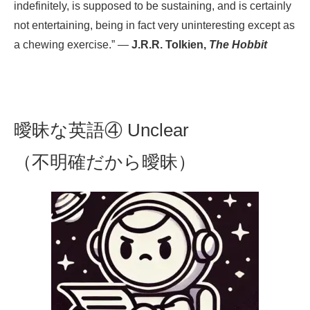
indefinitely, is supposed to be sustaining, and is certainly
not entertaining, being in fact very uninteresting except as
a chewing exercise.” —
J.R.R. Tolkien,
The Hobbit
曖昧な英語④ Unclear
（不明確だから曖昧）