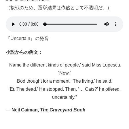
（接戦のため、選挙結果は依然として不透明だ。）
『Uncertain』の発音
小説
からの例文：
“Name the different kinds of people,’ said Miss Lupescu.
‘Now.’
Bod thought for a moment. ‘The living,’ he said.
‘Er. The dead.’ He stopped. Then, ‘… Cats?’ he offered,
uncertainly.”
—
Neil Gaiman,
The Graveyard Book