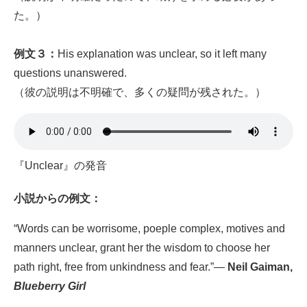
た。）
例文３：
His explanation was unclear, so it left many
questions unanswered.
（彼の説明は不明確で、多くの疑問が残された。）
『Unclear』の発音
小説
からの例文：
“Words can be worrisome, poeple complex, motives and
manners unclear, grant her the wisdom to choose her
path right, free from unkindness and fear.”—
Neil Gaiman,
Blueberry Girl