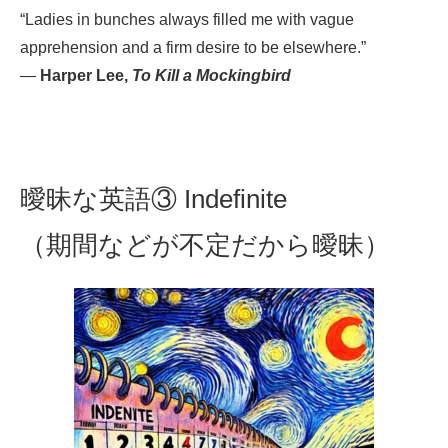
“Ladies in bunches always filled me with vague
apprehension and a firm desire to be elsewhere.”
—
Harper Lee,
To Kill a Mockingbird
曖昧な英語③ Indefinite
（期間などが不定だから曖昧）