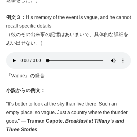
返事をした。）
例文３：
His memory of the event is vague, and he cannot
recall specific details.
（彼のその出来事の記憶はあいまいで、具体的な詳細を
思い出せない。）
『Vague』の発音
小説
からの例文：
“It’s better to look at the sky than live there. Such an
empty place; so vague. Just a country where the thunder
goes.” —
Truman Capote,
Breakfast at Tiffany’s and
Three Stories