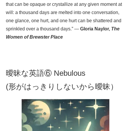
that can be opaque or crystallize at any given moment at
will: a thousand days are melted into one conversation,
one glance, one hurt, and one hurt can be shattered and
sprinkled over a thousand days.” —
Gloria Naylor,
The
Women of Brewster Place
曖昧な英語⑥ Nebulous
(形がはっきりしないから曖昧）