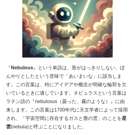
『
Nebulous
』という単語は、形がはっきりしない、ぼ
んやりとしたという意味で「あいまいな」に該当しま
す。この言葉は、特にアイデアや概念が明確な輪郭を欠
いているときに適しています。ネビュラスという言葉は
ラテン語の『nebulosus（曇った、霧のような）』に由
来します。この言葉は1700年代に天文学者によって採用
され、「宇宙空間に存在するガスと塵の雲」のことを
星
雲
(nebula)と呼ぶことになりました。