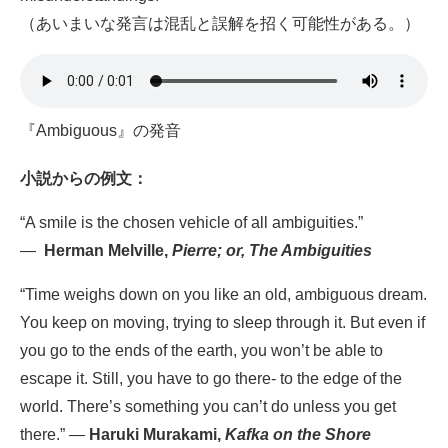
（あいまいな発言は混乱と誤解を招く可能性がある。）
『Ambiguous』の発音
小説
からの例文：
“A smile is the chosen vehicle of all ambiguities.”
—
Herman Melville,
Pierre; or, The Ambiguities
“Time weighs down on you like an old, ambiguous dream.
You keep on moving, trying to sleep through it. But even if
you go to the ends of the earth, you won’t be able to
escape it. Still, you have to go there- to the edge of the
world. There’s something you can’t do unless you get
there.” —
Haruki Murakami,
Kafka on the Shore