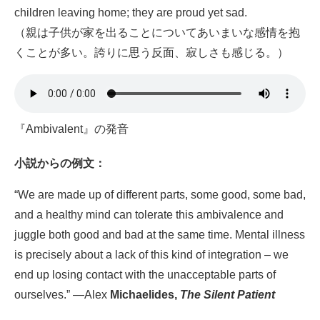
children leaving home; they are proud yet sad.
（親は子供が家を出ることについてあいまいな感情を抱
くことが多い。誇りに思う反面、寂しさも感じる。）
『Ambivalent』の発音
小説
からの例文：
“We are made up of different parts, some good, some bad,
and a healthy mind can tolerate this ambivalence and
juggle both good and bad at the same time. Mental illness
is precisely about a lack of this kind of integration – we
end up losing contact with the unacceptable parts of
ourselves.” —Alex
Michaelides,
The Silent Patient